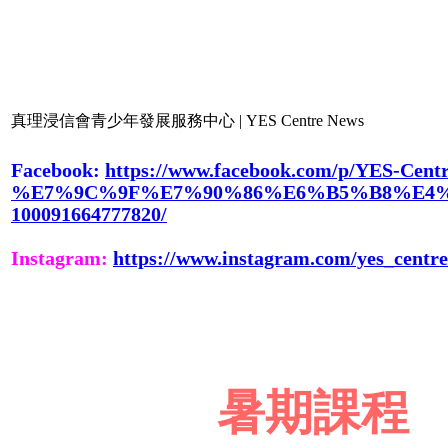
真理浸信會青少年發展服務中心 | YES Centre News
Facebook:
https://www.facebook.com/p/YES-Centr
%E7%9C%9F%E7%90%86%E6%B5%B8%E4
100091664777820/
Instagram:
https://www.instagram.com/yes_centre
暑期課程